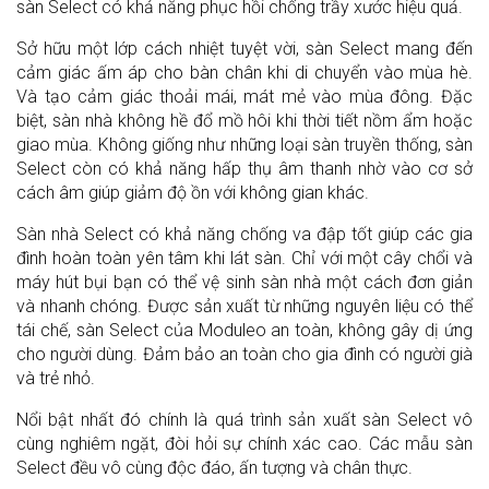
sàn Select có khả năng phục hồi chống trầy xước hiệu quả.
Sở hữu một lớp cách nhiệt tuyệt vời, sàn Select mang đến
cảm giác ấm áp cho bàn chân khi di chuyển vào mùa hè.
Và tạo cảm giác thoải mái, mát mẻ vào mùa đông. Đặc
biệt, sàn nhà không hề đổ mồ hôi khi thời tiết nồm ẩm hoặc
giao mùa. Không giống như những loại sàn truyền thống, sàn
Select còn có khả năng hấp thụ âm thanh nhờ vào cơ sở
cách âm giúp giảm độ ồn với không gian khác.
Sàn nhà Select có khả năng chống va đập tốt giúp các gia
đình hoàn toàn yên tâm khi lát sàn. Chỉ với một cây chổi và
máy hút bụi bạn có thể vệ sinh sàn nhà một cách đơn giản
và nhanh chóng. Được sản xuất từ những nguyên liệu có thể
tái chế, sàn Select của Moduleo an toàn, không gây dị ứng
cho người dùng. Đảm bảo an toàn cho gia đình có người già
và trẻ nhỏ.
Nổi bật nhất đó chính là quá trình sản xuất sàn Select vô
cùng nghiêm ngặt, đòi hỏi sự chính xác cao. Các mẫu sàn
Select đều vô cùng độc đáo, ấn tượng và chân thực.