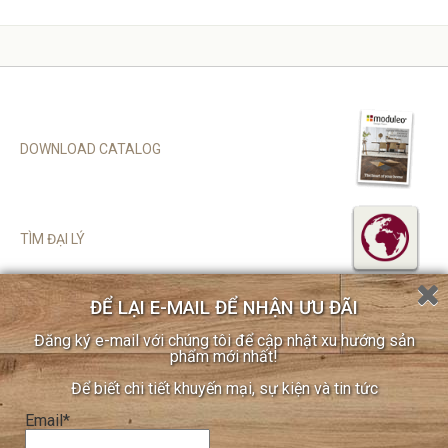
DOWNLOAD CATALOG
TÌM ĐẠI LÝ
ĐỂ LẠI E-MAIL ĐỂ NHẬN ƯU ĐÃI
SITEMAP
Đăng ký e-mail với chúng tôi để cập nhật xu hướng sản
CHÍNH SÁCH BẢO MẬT
phẩm mới nhất!
COOKIE POLICY
Để biết chi tiết khuyến mại, sự kiện và tin tức
ĐĂNG KÝ ĐẠI LÝ
Email*
LIÊN HỆ