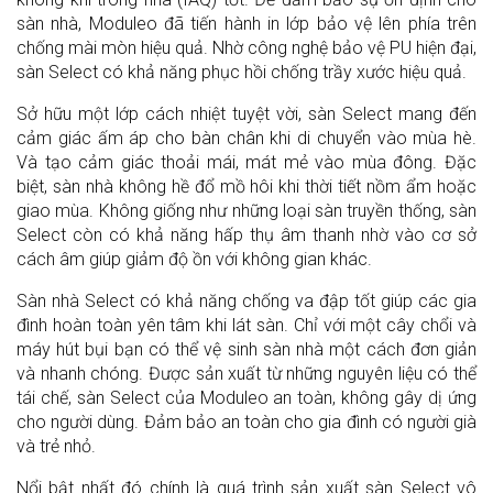
sàn nhà, Moduleo đã tiến hành in lớp bảo vệ lên phía trên
chống mài mòn hiệu quả. Nhờ công nghệ bảo vệ PU hiện đại,
sàn Select có khả năng phục hồi chống trầy xước hiệu quả.
Sở hữu một lớp cách nhiệt tuyệt vời, sàn Select mang đến
cảm giác ấm áp cho bàn chân khi di chuyển vào mùa hè.
Và tạo cảm giác thoải mái, mát mẻ vào mùa đông. Đặc
biệt, sàn nhà không hề đổ mồ hôi khi thời tiết nồm ẩm hoặc
giao mùa. Không giống như những loại sàn truyền thống, sàn
Select còn có khả năng hấp thụ âm thanh nhờ vào cơ sở
cách âm giúp giảm độ ồn với không gian khác.
Sàn nhà Select có khả năng chống va đập tốt giúp các gia
đình hoàn toàn yên tâm khi lát sàn. Chỉ với một cây chổi và
máy hút bụi bạn có thể vệ sinh sàn nhà một cách đơn giản
và nhanh chóng. Được sản xuất từ những nguyên liệu có thể
tái chế, sàn Select của Moduleo an toàn, không gây dị ứng
cho người dùng. Đảm bảo an toàn cho gia đình có người già
và trẻ nhỏ.
Nổi bật nhất đó chính là quá trình sản xuất sàn Select vô