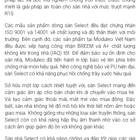
minh là giải pháp an toàn cho sàn nhà với mức trượt mạnh
R10.
Các mẫu sản phẩm dòng sàn Select đều đạt chứng nhận
ISO 9001 và 14001 về chất lượng và độ thân thiện với môi
trường. Bên cạnh đó, các sản phẩm tại Moduleo Việt Nam
đều được xếp hạng công nhận BREEM và A+ chất lượng
không khí trong nhà (IAQ) tốt.
Để đảm bảo sự ổn định cho
sàn nhà, Moduleo đã tiến hành in lớp bảo vệ lên phía trên
chống mài mòn hiệu quả. Nhờ công nghệ bảo vệ PU hiện đại,
sàn Select có khả năng phục hồi chống trầy xước hiệu quả.
Sở hữu một lớp cách nhiệt tuyệt vời, sàn Select mang đến
cảm giác ấm áp cho bàn chân khi di chuyển vào mùa hè.
Và tạo cảm giác thoải mái, mát mẻ vào mùa đông. Đặc
biệt, sàn nhà không hề đổ mồ hôi khi thời tiết nồm ẩm hoặc
giao mùa. Không giống như những loại sàn truyền thống, sàn
Select còn có khả năng hấp thụ âm thanh nhờ vào cơ sở
cách âm giúp giảm độ ồn với không gian khác.
Sàn nhà Select có khả năng chống va đập tốt giúp các gia