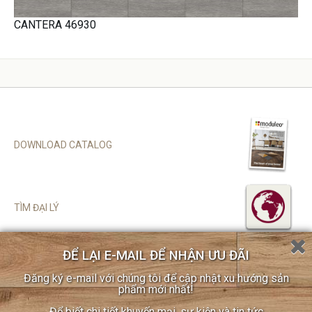
CANTERA 46930
DOWNLOAD CATALOG
TÌM ĐẠI LÝ
ĐỂ LẠI E-MAIL ĐỂ NHẬN ƯU ĐÃI
SITEMAP
Đăng ký e-mail với chúng tôi để cập nhật xu hướng sản
CHÍNH SÁCH BẢO MẬT
phẩm mới nhất!
COOKIE POLICY
Để biết chi tiết khuyến mại, sự kiện và tin tức