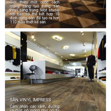
Giới thiệu một cuộc cách
mạng sáng tạo trong sàn
vinyl sang trọng. Một studio
nơi bạn có thể kết hợp 10
định dạng sàn để tạo ra hơn
110 mẫu thiết kế sàn.
SÀN VINYL IMPRESS
Cảm nhận các rãnh, đường
và mắt gỗ giống như gỗ tự