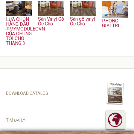
Sàn Vinyl Gỗ
Sàn gỗ vinyl
LỰA CHỌN
PHÒNG
Óc Chó
Óc Chó
HÀNG ĐẦU
GIẢI TRÍ
#MYMODULEOVN
CỦA CHÚNG
TÔI CHO
THÁNG 3
DOWNLOAD CATALOG
TÌM ĐẠI LÝ