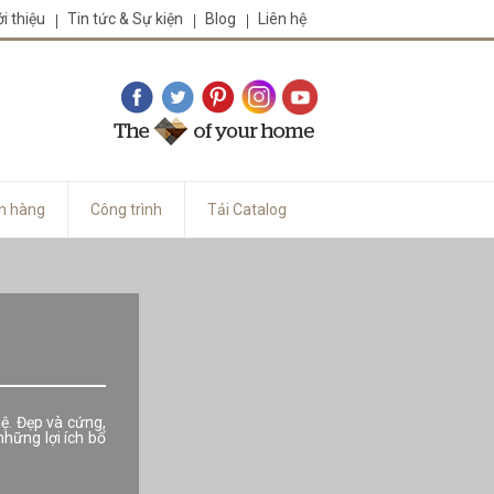
ới thiệu
Tin tức & Sự kiện
Blog
Liên hệ
n hàng
Công trình
Tải Catalog
lệ. Đẹp và cứng,
hững lợi ích bổ