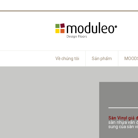
Về chúng tôi
Sản phẩm
MOODS
Sàn Vinyl giả 
sàn nhựa vân đá
sung của sàn v