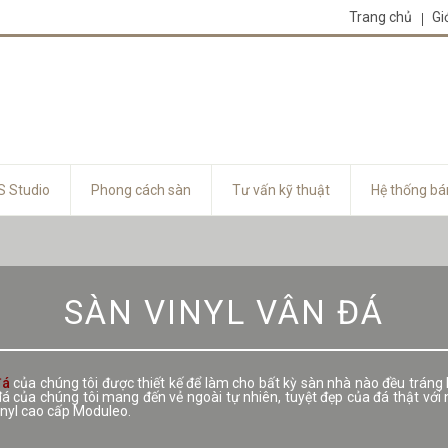
Trang chủ
Gi
 Studio
Phong cách sàn
Tư vấn kỹ thuật
Hệ thống bá
SÀN VINYL VÂN ĐÁ
đá
của chúng tôi được thiết kế để làm cho bất kỳ sàn nhà nào đều tráng 
 của chúng tôi mang đến vẻ ngoài tự nhiên, tuyệt đẹp của đá thật với n
inyl cao cấp Moduleo.