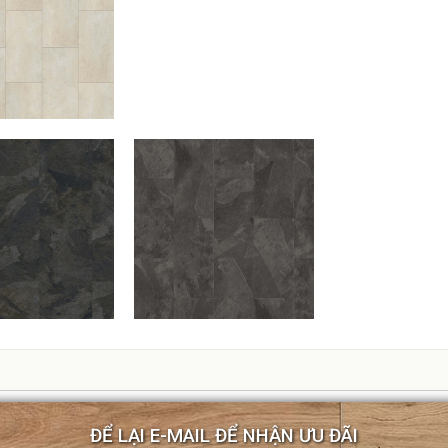
ĐỂ LẠI E-MAIL ĐỂ NHẬN ƯU ĐÃI