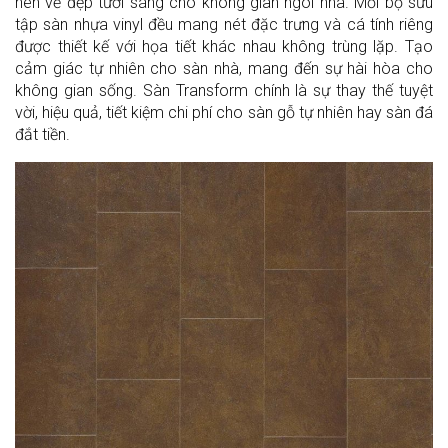
nên vẻ đẹp tươi sáng cho không gian ngôi nhà. Mỗi bộ sưu
tập sàn nhựa vinyl đều mang nét đặc trưng và cá tính riêng
được thiết kế với họa tiết khác nhau không trùng lặp. Tạo
cảm giác tự nhiên cho sàn nhà, mang đến sự hài hòa cho
không gian sống. Sàn Transform chính là sự thay thế tuyệt
vời, hiệu quả, tiết kiệm chi phí cho sàn gỗ tự nhiên hay sàn đá
đắt tiền.