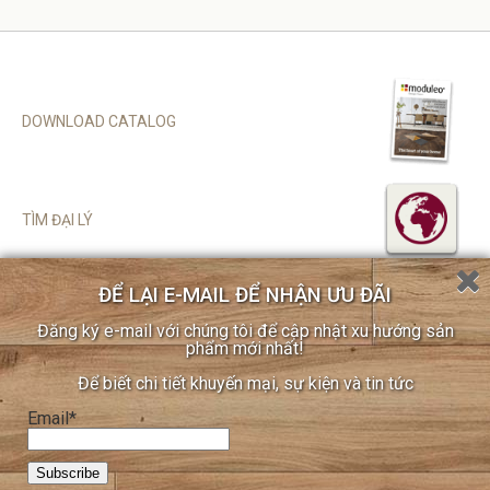
DOWNLOAD CATALOG
TÌM ĐẠI LÝ
ĐỂ LẠI E-MAIL ĐỂ NHẬN ƯU ĐÃI
SITEMAP
Đăng ký e-mail với chúng tôi để cập nhật xu hướng sản
CHÍNH SÁCH BẢO MẬT
phẩm mới nhất!
COOKIE POLICY
Để biết chi tiết khuyến mại, sự kiện và tin tức
ĐĂNG KÝ ĐẠI LÝ
Email*
LIÊN HỆ
Xin chào!
Liên hệ