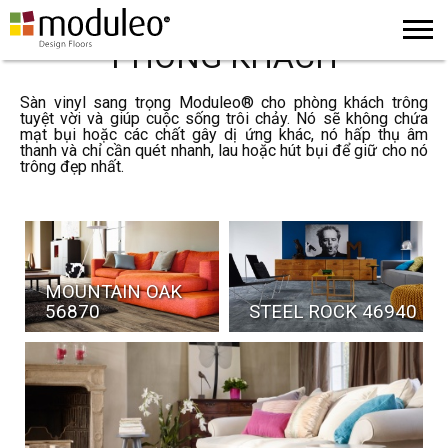
PHÒNG KHÁCH
Sàn vinyl sang trọng Moduleo® cho phòng khách trông
tuyệt vời và giúp cuộc sống trôi chảy. Nó sẽ không chứa
mạt bụi hoặc các chất gây dị ứng khác, nó hấp thụ âm
thanh và chỉ cần quét nhanh, lau hoặc hút bụi để giữ cho nó
trông đẹp nhất.
MOUNTAIN OAK
56870
STEEL ROCK 46940