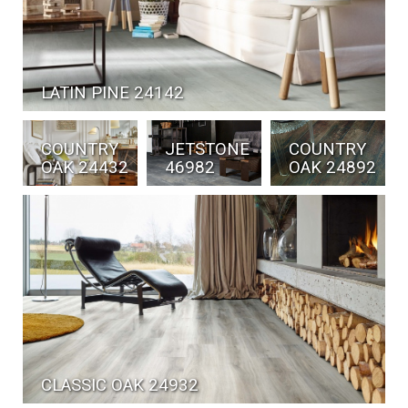
LATIN PINE 24142
COUNTRY
JETSTONE
COUNTRY
OAK 24892
46982
OAK 24432
CLASSIC OAK 24932