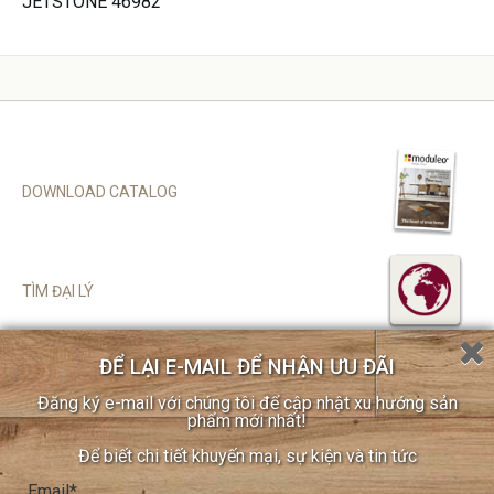
JETSTONE 46982
DOWNLOAD CATALOG
TÌM ĐẠI LÝ
ĐỂ LẠI E-MAIL ĐỂ NHẬN ƯU ĐÃI
SITEMAP
Đăng ký e-mail với chúng tôi để cập nhật xu hướng sản
CHÍNH SÁCH BẢO MẬT
phẩm mới nhất!
COOKIE POLICY
Để biết chi tiết khuyến mại, sự kiện và tin tức
ĐĂNG KÝ ĐẠI LÝ
Email*