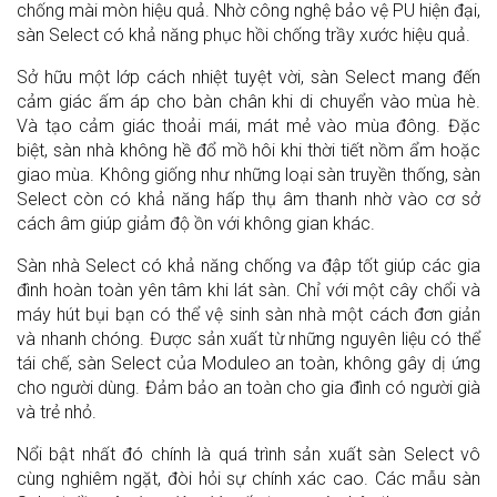
chống mài mòn hiệu quả. Nhờ công nghệ bảo vệ PU hiện đại,
sàn Select có khả năng phục hồi chống trầy xước hiệu quả.
Sở hữu một lớp cách nhiệt tuyệt vời, sàn Select mang đến
cảm giác ấm áp cho bàn chân khi di chuyển vào mùa hè.
Và tạo cảm giác thoải mái, mát mẻ vào mùa đông. Đặc
biệt, sàn nhà không hề đổ mồ hôi khi thời tiết nồm ẩm hoặc
giao mùa. Không giống như những loại sàn truyền thống, sàn
Select còn có khả năng hấp thụ âm thanh nhờ vào cơ sở
cách âm giúp giảm độ ồn với không gian khác.
Sàn nhà Select có khả năng chống va đập tốt giúp các gia
đình hoàn toàn yên tâm khi lát sàn. Chỉ với một cây chổi và
máy hút bụi bạn có thể vệ sinh sàn nhà một cách đơn giản
và nhanh chóng. Được sản xuất từ những nguyên liệu có thể
tái chế, sàn Select của Moduleo an toàn, không gây dị ứng
cho người dùng. Đảm bảo an toàn cho gia đình có người già
và trẻ nhỏ.
Nổi bật nhất đó chính là quá trình sản xuất sàn Select vô
cùng nghiêm ngặt, đòi hỏi sự chính xác cao. Các mẫu sàn