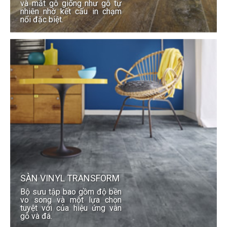
và mắt gỗ giống như gỗ tự
nhiên nhờ kết cấu in chạm
nổi đặc biệt.
SÀN VINYL TRANSFORM
Bộ sưu tập bao gồm độ bền
vo song và một lựa chọn
tuyệt với của hiệu ứng vân
gỗ và đá.