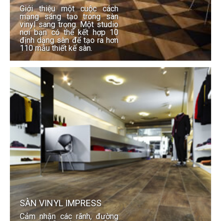
Giới thiệu một cuộc cách
mạng sáng tạo trong sàn
vinyl sang trọng. Một studio
nơi bạn có thể kết hợp 10
định dạng sàn để tạo ra hơn
110 mẫu thiết kế sàn.
SÀN VINYL IMPRESS
Cảm nhận các rãnh, đường