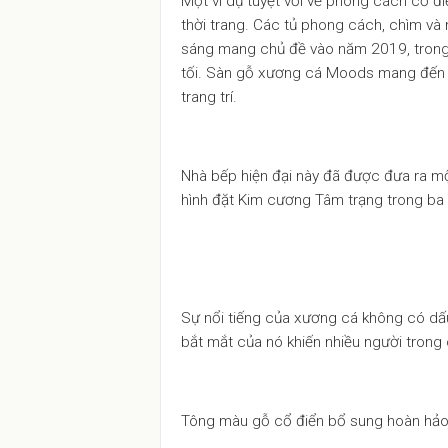
Một ví dụ tuyệt vời về phong cách cổ đi
thời trang. Các tủ phong cách, chìm và n
sáng mang chủ đề vào năm 2019, trong
tối. Sàn gỗ xương cá Moods mang đến c
trang trí.
Nhà bếp hiện đại này đã được đưa ra m
hình đặt Kim cương Tâm trạng trong ba s
Sự nổi tiếng của xương cá không có dấu h
bắt mắt của nó khiến nhiều người trong
Tông màu gỗ cổ điển bổ sung hoàn hảo 