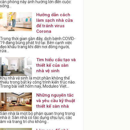
căn phòng này ảnh hưởng lớn đến cuộc
sống...
Hướng dẫn cách
làm sạch nhà cửa
để tránh virus
Corona
Trong thời gian gần đây, dịch bệnh COVID-
19 đang bùng phát trở lại. Bên cạnh việc
đẹo khẩu trang khi đến nơi đông người,
rửa...
Tìm hiểu cấu tạo và
thiết kế của sàn
nhà vệ sinh
Khu nhà vệ sinh là một phần không thể
thiếu trong bất kỳ công trình kiến trúc nào.
Trong bài viết hôm nay, Moduleo Việt...
Những nguyên tắc
và yêu cầu kỹ thuật
thiết kế sàn nhà
Sàn nhà là một bộ phận quan trọng trong
nhà ở. Sàn nhà có tác dụng chịu lực, các
âm và trang trí cho không...