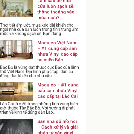
Làm sao để nhà
cửa luôn sạch sẽ,
thông thoáng vào
mùa mưa?
Thời tiết ẩm ướt, mưa kéo dài khiến cho
ngôi nhà của bạn luôn trong tình trạng ẩm
mốc và không sạch sẽ. Bạn đang...
Moduleo Việt Nam
– #1 cung cấp sàn
nhựa Vinyl cao cấp
tại miền Bắc
Bắc Bộ là vùng đất thuộc cực Bắc của lãnh
thổ Việt Nam. Địa hình phức tạp, dân cư
đông đúc khiến cho nhu cầu...
Moduleo – #1 cung
cấp sàn nhựa Vinyl
cao cấp tại Lào Cai
Lào Cai là một trong những tỉnh vùng biên
giới thuộc Tây Bắc Bộ. Với hướng đi phát
triển về kinh tế đúng đắn Lào...
Sàn nhà đổ mồ hôi
– Cách xử lý và giải
pháp từ sàn vinyl