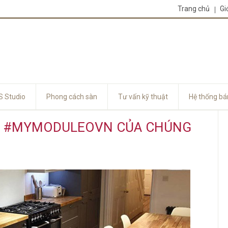
Trang chủ
Gi
 Studio
Phong cách sàn
Tư vấn kỹ thuật
Hệ thống bá
U #MYMODULEOVN CỦA CHÚNG