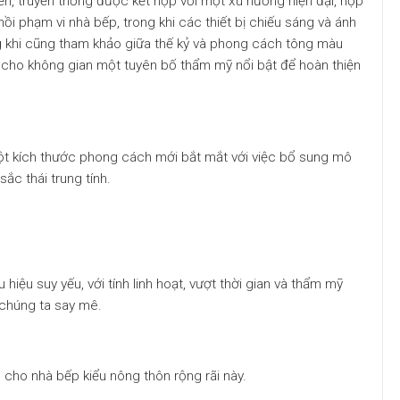
ển, truyền thống được kết hợp với một xu hướng hiện đại, hợp
ồi phạm vi nhà bếp, trong khi các thiết bị chiếu sáng và ánh
 khi cũng tham khảo giữa thế kỷ và phong cách tông màu
ho không gian một tuyên bố thẩm mỹ nổi bật để hoàn thiện
ột kích thước phong cách mới bắt mắt với việc bổ sung mô
ắc thái trung tính.
iệu suy yếu, với tính linh hoạt, vượt thời gian và thẩm mỹ
 chúng ta say mê.
cho nhà bếp kiểu nông thôn rộng rãi này.