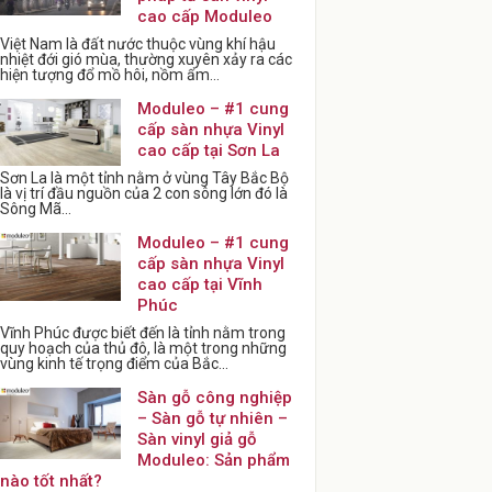
cao cấp Moduleo
Việt Nam là đất nước thuộc vùng khí hậu
nhiệt đới gió mùa, thường xuyên xảy ra các
hiện tượng đổ mồ hôi, nồm ẩm...
Moduleo – #1 cung
cấp sàn nhựa Vinyl
cao cấp tại Sơn La
Sơn La là một tỉnh nằm ở vùng Tây Bắc Bộ
là vị trí đầu nguồn của 2 con sông lớn đó là
Sông Mã...
Moduleo – #1 cung
cấp sàn nhựa Vinyl
cao cấp tại Vĩnh
Phúc
Vĩnh Phúc được biết đến là tỉnh nằm trong
quy hoạch của thủ đô, là một trong những
vùng kinh tế trọng điểm của Bắc...
Sàn gỗ công nghiệp
– Sàn gỗ tự nhiên –
Sàn vinyl giả gỗ
Moduleo: Sản phẩm
nào tốt nhất?