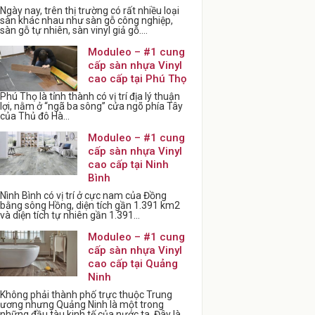
Ngày nay, trên thị trường có rất nhiều loại
sàn khác nhau như sàn gỗ công nghiệp,
sàn gỗ tự nhiên, sàn vinyl giả gỗ....
Moduleo – #1 cung
cấp sàn nhựa Vinyl
cao cấp tại Phú Thọ
Phú Thọ là tỉnh thành có vị trí địa lý thuận
lợi, nằm ở “ngã ba sông” cửa ngõ phía Tây
của Thủ đô Hà...
Moduleo – #1 cung
cấp sàn nhựa Vinyl
cao cấp tại Ninh
Bình
Nình Bình có vị trí ở cực nam của Đồng
bằng sông Hồng, diện tích gần 1.391 km2
và diện tích tự nhiên gần 1.391...
Moduleo – #1 cung
cấp sàn nhựa Vinyl
cao cấp tại Quảng
Ninh
Không phải thành phố trực thuộc Trung
ương nhưng Quảng Ninh là một trong
những đầu tàu kinh tế của nước ta. Đây là