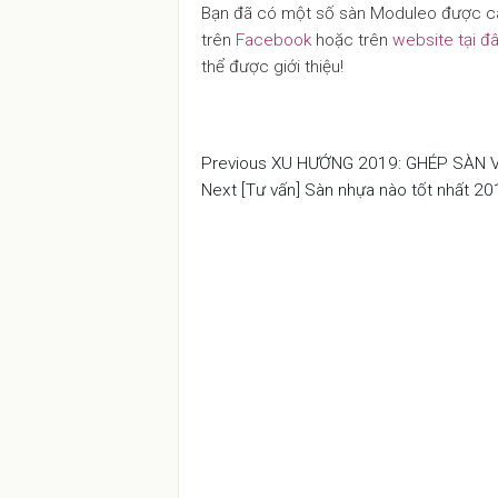
Bạn đã có một số sàn Moduleo được cài
trên
Facebook
hoặc trên
website tại đ
thể được giới thiệu!
Previous
Previous
XU HƯỚNG 2019: GHÉP SÀN 
Điều
Post
Next
Next
[Tư vấn] Sàn nhựa nào tốt nhất 2
hướng
Post
bài
viết