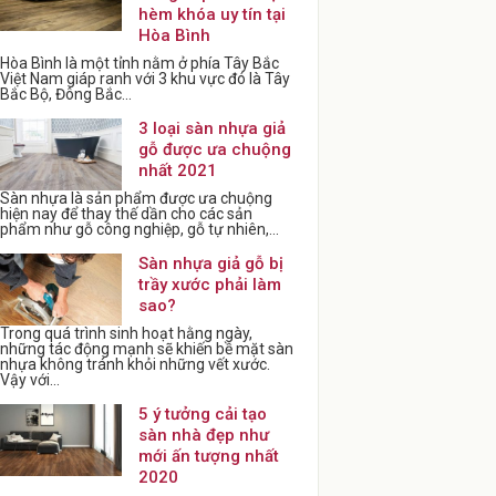
hèm khóa uy tín tại
Hòa Bình
Hòa Bình là một tỉnh nằm ở phía Tây Bắc
Việt Nam giáp ranh với 3 khu vực đó là Tây
Bắc Bộ, Đông Bắc...
3 loại sàn nhựa giả
gỗ được ưa chuộng
nhất 2021
Sàn nhựa là sản phẩm được ưa chuộng
hiện nay để thay thế dần cho các sản
phẩm như gỗ công nghiệp, gỗ tự nhiên,...
Sàn nhựa giả gỗ bị
trầy xước phải làm
sao?
Trong quá trình sinh hoạt hằng ngày,
những tác động mạnh sẽ khiến bề mặt sàn
nhựa không tránh khỏi những vết xước.
Vậy với...
5 ý tưởng cải tạo
sàn nhà đẹp như
mới ấn tượng nhất
2020