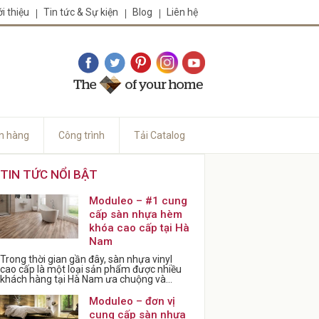
ới thiệu
Tin tức & Sự kiện
Blog
Liên hệ
n hàng
Công trình
Tải Catalog
TIN TỨC NỔI BẬT
Moduleo – #1 cung
cấp sàn nhựa hèm
khóa cao cấp tại Hà
Nam
Trong thời gian gần đây, sàn nhựa vinyl
cao cấp là một loại sản phẩm được nhiều
khách hàng tại Hà Nam ưa chuộng và...
Moduleo – đơn vị
cung cấp sàn nhựa