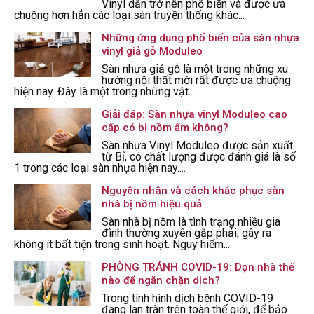
Vinyl dần trở nên phổ biến và được ưa
chuộng hơn hẳn các loại sàn truyền thống khác...
Những ứng dụng phổ biến của sàn nhựa
vinyl giả gỗ Moduleo
Sàn nhựa giả gỗ là một trong những xu
hướng nội thất mới rất được ưa chuộng
hiện nay. Đây là một trong những vật...
Giải đáp: Sàn nhựa vinyl Moduleo cao
cấp có bị nồm ẩm không?
Sàn nhựa Vinyl Moduleo được sản xuất
từ Bỉ, có chất lượng được đánh giá là số
1 trong các loại sàn nhựa hiện nay....
Nguyên nhân và cách khắc phục sàn
nhà bị nồm hiệu quả
Sàn nhà bị nồm là tình trạng nhiều gia
đình thường xuyên gặp phải, gây ra
không ít bất tiện trong sinh hoạt. Nguy hiểm...
PHÒNG TRÁNH COVID-19: Dọn nhà thế
nào để ngăn chặn dịch?
Trong tình hình dịch bệnh COVID-19
đang lan tràn trên toàn thế giới, để bảo