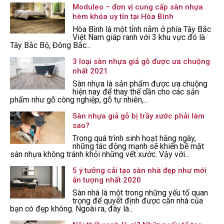
Moduleo – đơn vị cung cấp sàn nhựa
hèm khóa uy tín tại Hòa Bình
Hòa Bình là một tỉnh nằm ở phía Tây Bắc
Việt Nam giáp ranh với 3 khu vực đó là
Tây Bắc Bộ, Đông Bắc...
3 loại sàn nhựa giả gỗ được ưa chuộng
nhất 2021
Sàn nhựa là sản phẩm được ưa chuộng
hiện nay để thay thế dần cho các sản
phẩm như gỗ công nghiệp, gỗ tự nhiên,...
Sàn nhựa giả gỗ bị trầy xước phải làm
sao?
Trong quá trình sinh hoạt hằng ngày,
những tác động mạnh sẽ khiến bề mặt
sàn nhựa không tránh khỏi những vết xước. Vậy với...
5 ý tưởng cải tạo sàn nhà đẹp như mới
ấn tượng nhất 2020
Sàn nhà là một trong những yếu tố quan
trọng để quyết định được căn nhà của
bạn có đẹp không. Ngoài ra, đây là...