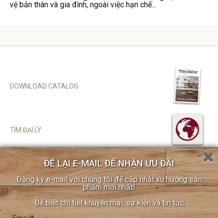
vệ bản thân và gia đình, ngoài việc hạn chế...
DOWNLOAD CATALOG
TÌM ĐẠI LÝ
ĐỂ LẠI E-MAIL ĐỂ NHẬN ƯU ĐÃI
SITEMAP
Đăng ký e-mail với chúng tôi để cập nhật xu hướng sản
CHÍNH SÁCH BẢO MẬT
phẩm mới nhất!
COOKIE POLICY
Để biết chi tiết khuyến mại, sự kiện và tin tức
ĐĂNG KÝ ĐẠI LÝ