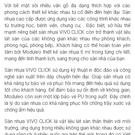
Với bề mặt sồi nhiều vân gỗ đa dạng thích hợp với các
phong cách thiết kế khác nhau từ cổ điển đến hiện đại. Sàn
nhựa cao cấp được ứng dụng vào các công trình khác nhau
từ trường học, bệnh viện, chung cư,… Đặc biệt, sở hữu thế
mạnh riêng biệt sàn nhựa VIVO CLICK còn trở thành vật liệu
lát sàn của các không gian khác nhau như phòng khách,
phòng ngủ, phòng bếp,…Khách hàng có thể hoàn toàn yên
tâm bởi Moduleo thiết kế sàn nhựa tỉ mỉ trong từng chi tiết,
mang đến tính thanh lịch, sang trọng cho sàn nhà của bạn.
Sàn nhựa VIVO CLICK sử dụng kỹ thuật in độc đáo và công
nghệ sản xuất trên dây chuyền hiện đại. GIúp sàn nhựa có
khả năng tự bảo vệ và phục hồi mang đến hiệu quả sử dụng
tốt cho khách hàng. Để đảm bảo sự ổn định về không gian,
Moduleo còn sơn một lớp bảo vệ PU trong suốt. Đây chính
là lý do sàn nhựa có khả năng phục hồi chống trầy xước và
chống ẩm hiệu quả.
Sàn nhựa VIVO CLICK là vật liệu lát sàn thân thiện với môi
trường, ứng dụng trong nhiều không gian khác nhau được sử
dụng rộng rãi ở nhiều quốc gia trên thế giới, trong đó có Việt