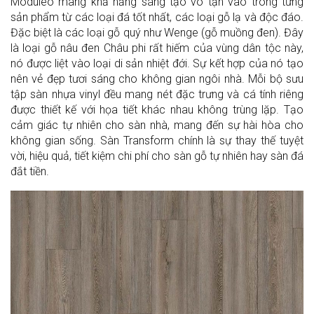
Moduleo mang khả năng sáng tạo vô tận vào trong từng
sản phẩm từ các loại đá tốt nhất, các loại gỗ lạ và độc đáo.
Đặc biệt là các loại gỗ quý như Wenge (gỗ muồng đen). Đây
là loại gỗ nâu đen Châu phi rất hiếm của vùng dân tộc này,
nó được liệt vào loại di sản nhiệt đới. Sự kết hợp của nó tạo
nên vẻ đẹp tươi sáng cho không gian ngôi nhà. Mỗi bộ sưu
tập sàn nhựa vinyl đều mang nét đặc trưng và cá tính riêng
được thiết kế với họa tiết khác nhau không trùng lặp. Tạo
cảm giác tự nhiên cho sàn nhà, mang đến sự hài hòa cho
không gian sống. Sàn Transform chính là sự thay thế tuyệt
vời, hiệu quả, tiết kiệm chi phí cho sàn gỗ tự nhiên hay sàn đá
đắt tiền.