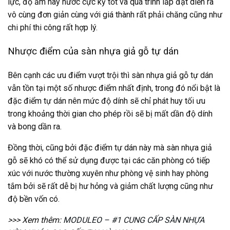
lực, độ ẩm hay nước cực kỳ tốt và quá trình lắp đặt diễn ra
vô cùng đơn giản cùng với giá thành rất phải chăng cũng như
chi phí thi công rất hợp lý.
Nhược điểm của sàn nhựa giả gỗ tự dán
Bên cạnh các ưu điểm vượt trội thì
sàn nhựa giả gỗ
tự dán
vẫn tồn tại một số nhược điểm nhất định, trong đó nổi bật là
đặc điểm tự dán nên mức độ dính sẽ chỉ phát huy tối ưu
trong khoảng thời gian cho phép rồi sẽ bị mất dần độ dính
và bong dần ra.
Đồng thời, cũng bởi đặc điểm tự dán này mà sàn nhựa giả
gỗ sẽ khó có thể sử dụng được tại các căn phòng có tiếp
xúc với nước thường xuyên như phòng vệ sinh hay phòng
tắm bởi sẽ rất dễ bị hư hỏng và giảm chất lượng cũng như
độ bền vốn có.
>>> Xem thêm:
MODULEO – #1 CUNG CẤP SÀN NHỰA