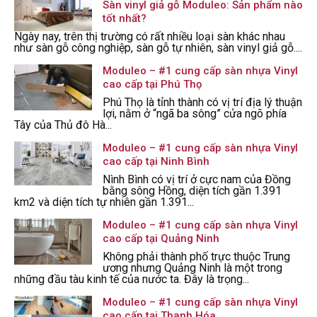
Sàn vinyl giả gỗ Moduleo: Sản phẩm nào
tốt nhất?
Ngày nay, trên thị trường có rất nhiều loại sàn khác nhau
như sàn gỗ công nghiệp, sàn gỗ tự nhiên, sàn vinyl giả gỗ....
Moduleo – #1 cung cấp sàn nhựa Vinyl
cao cấp tại Phú Thọ
Phú Thọ là tỉnh thành có vị trí địa lý thuận
lợi, nằm ở “ngã ba sông” cửa ngõ phía
Tây của Thủ đô Hà...
Moduleo – #1 cung cấp sàn nhựa Vinyl
cao cấp tại Ninh Bình
Nình Bình có vị trí ở cực nam của Đồng
bằng sông Hồng, diện tích gần 1.391
km2 và diện tích tự nhiên gần 1.391...
Moduleo – #1 cung cấp sàn nhựa Vinyl
cao cấp tại Quảng Ninh
Không phải thành phố trực thuộc Trung
ương nhưng Quảng Ninh là một trong
những đầu tàu kinh tế của nước ta. Đây là trọng...
Moduleo – #1 cung cấp sàn nhựa Vinyl
cao cấp tại Thanh Hóa