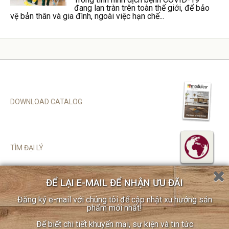
đang lan tràn trên toàn thế giới, để bảo
vệ bản thân và gia đình, ngoài việc hạn chế...
DOWNLOAD CATALOG
TÌM ĐẠI LÝ
ĐỂ LẠI E-MAIL ĐỂ NHẬN ƯU ĐÃI
SITEMAP
Đăng ký e-mail với chúng tôi để cập nhật xu hướng sản
CHÍNH SÁCH BẢO MẬT
phẩm mới nhất!
COOKIE POLICY
Để biết chi tiết khuyến mại, sự kiện và tin tức