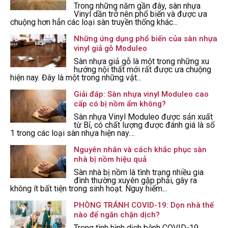
Trong những năm gần đây, sàn nhựa
Vinyl dần trở nên phổ biến và được ưa
chuộng hơn hẳn các loại sàn truyền thống khác...
Những ứng dụng phổ biến của sàn nhựa
vinyl giả gỗ Moduleo
Sàn nhựa giả gỗ là một trong những xu
hướng nội thất mới rất được ưa chuộng
hiện nay. Đây là một trong những vật...
Giải đáp: Sàn nhựa vinyl Moduleo cao
cấp có bị nồm ẩm không?
Sàn nhựa Vinyl Moduleo được sản xuất
từ Bỉ, có chất lượng được đánh giá là số
1 trong các loại sàn nhựa hiện nay....
Nguyên nhân và cách khắc phục sàn
nhà bị nồm hiệu quả
Sàn nhà bị nồm là tình trạng nhiều gia
đình thường xuyên gặp phải, gây ra
không ít bất tiện trong sinh hoạt. Nguy hiểm...
PHÒNG TRÁNH COVID-19: Dọn nhà thế
nào để ngăn chặn dịch?
Trong tình hình dịch bệnh COVID-19