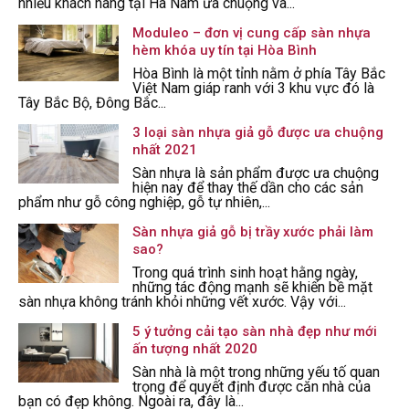
nhiều khách hàng tại Hà Nam ưa chuộng và...
Moduleo – đơn vị cung cấp sàn nhựa
hèm khóa uy tín tại Hòa Bình
Hòa Bình là một tỉnh nằm ở phía Tây Bắc
Việt Nam giáp ranh với 3 khu vực đó là
Tây Bắc Bộ, Đông Bắc...
3 loại sàn nhựa giả gỗ được ưa chuộng
nhất 2021
Sàn nhựa là sản phẩm được ưa chuộng
hiện nay để thay thế dần cho các sản
phẩm như gỗ công nghiệp, gỗ tự nhiên,...
Sàn nhựa giả gỗ bị trầy xước phải làm
sao?
Trong quá trình sinh hoạt hằng ngày,
những tác động mạnh sẽ khiến bề mặt
sàn nhựa không tránh khỏi những vết xước. Vậy với...
5 ý tưởng cải tạo sàn nhà đẹp như mới
ấn tượng nhất 2020
Sàn nhà là một trong những yếu tố quan
trọng để quyết định được căn nhà của
bạn có đẹp không. Ngoài ra, đây là...