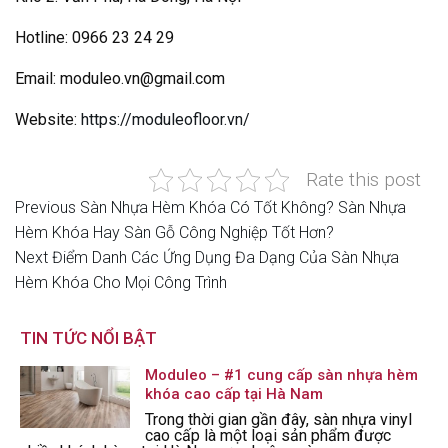
Hotline: 0966 23 24 29
Email:
moduleo.vn@gmail.com
Website:
https://moduleofloor.vn/
Rate this post
Previous
Previous
Sàn Nhựa Hèm Khóa Có Tốt Không? Sàn Nhựa
Điều
Post
Hèm Khóa Hay Sàn Gỗ Công Nghiệp Tốt Hơn?
hướng
Next
Next
Điểm Danh Các Ứng Dụng Đa Dạng Của Sàn Nhựa
Post
Hèm Khóa Cho Mọi Công Trình
bài
viết
TIN TỨC NỔI BẬT
Moduleo – #1 cung cấp sàn nhựa hèm
khóa cao cấp tại Hà Nam
Trong thời gian gần đây, sàn nhựa vinyl
cao cấp là một loại sản phẩm được