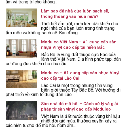
âm và trang trí cho không...
Làm sao để nhà cửa luôn sạch sẽ,
thông thoáng vào mùa mưa?
Thời tiết ẩm ướt, mưa kéo dài khiến cho
ngôi nhà của bạn luôn trong tình trạng
ẩm mốc và không sạch sẽ. Bạn đang...
Moduleo Việt Nam – #1 cung cấp sàn
nhựa Vinyl cao cấp tại miền Bắc
Bắc Bộ là vùng đất thuộc cực Bắc của
lãnh thổ Việt Nam. Địa hình phức tạp, dân
cư đông đúc khiến cho nhu cầu...
Moduleo – #1 cung cấp sàn nhựa Vinyl
cao cấp tại Lào Cai
Lào Cai là một trong những tỉnh vùng
biên giới thuộc Tây Bắc Bộ. Với hướng đi
phát triển về kinh tế đúng đắn Lào...
Sàn nhà đổ mồ hôi – Cách xử lý và giải
pháp từ sàn vinyl cao cấp Moduleo
Việt Nam là đất nước thuộc vùng khí hậu
nhiệt đới gió mùa, thường xuyên xảy ra
các hiện tượng đổ mồ hôi, nồm ẩm...