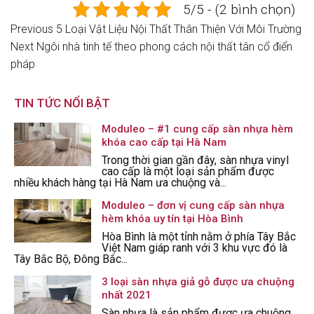
5/5 - (2 bình chọn)
Previous
Previous
5 Loại Vật Liệu Nội Thất Thân Thiện Với Môi Trường
Điều
Post
Next
Next
Ngôi nhà tinh tế theo phong cách nội thất tân cổ điển
hướng
Post
pháp
bài
TIN TỨC NỔI BẬT
viết
Moduleo – #1 cung cấp sàn nhựa hèm
khóa cao cấp tại Hà Nam
Trong thời gian gần đây, sàn nhựa vinyl
cao cấp là một loại sản phẩm được
nhiều khách hàng tại Hà Nam ưa chuộng và...
Moduleo – đơn vị cung cấp sàn nhựa
hèm khóa uy tín tại Hòa Bình
Hòa Bình là một tỉnh nằm ở phía Tây Bắc
Việt Nam giáp ranh với 3 khu vực đó là
Tây Bắc Bộ, Đông Bắc...
3 loại sàn nhựa giả gỗ được ưa chuộng
nhất 2021
Sàn nhựa là sản phẩm được ưa chuộng