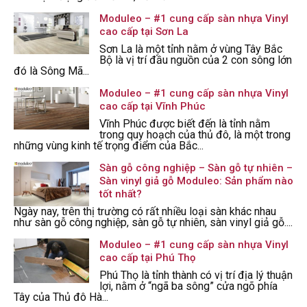
Moduleo – #1 cung cấp sàn nhựa Vinyl
cao cấp tại Sơn La
Sơn La là một tỉnh nằm ở vùng Tây Bắc
Bộ là vị trí đầu nguồn của 2 con sông lớn
đó là Sông Mã...
Moduleo – #1 cung cấp sàn nhựa Vinyl
cao cấp tại Vĩnh Phúc
Vĩnh Phúc được biết đến là tỉnh nằm
trong quy hoạch của thủ đô, là một trong
những vùng kinh tế trọng điểm của Bắc...
Sàn gỗ công nghiệp – Sàn gỗ tự nhiên –
Sàn vinyl giả gỗ Moduleo: Sản phẩm nào
tốt nhất?
Ngày nay, trên thị trường có rất nhiều loại sàn khác nhau
như sàn gỗ công nghiệp, sàn gỗ tự nhiên, sàn vinyl giả gỗ....
Moduleo – #1 cung cấp sàn nhựa Vinyl
cao cấp tại Phú Thọ
Phú Thọ là tỉnh thành có vị trí địa lý thuận
lợi, nằm ở “ngã ba sông” cửa ngõ phía
Tây của Thủ đô Hà...