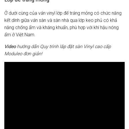
Ở dưới cùng của ván vinyl lớp đế tráng mỏng có chức năng
kết dính giữa ván sàn và sàn nhà qua lớp keo phủ có khả
năng chống ẩm và kháng khuẩn, phù hợp với khí hậu nóng
ẩm ở Việt Nam.
Video
hướng dẫn Quy trình lắp đặt sàn Vinyl cao cấp
Moduleo đơn giản!