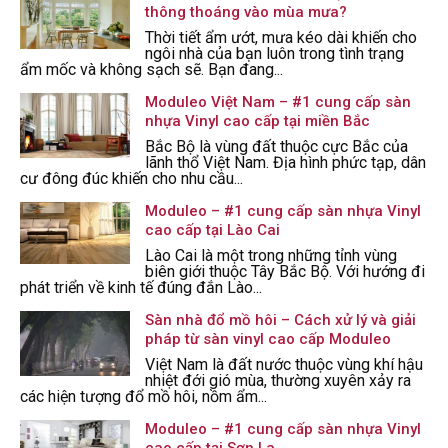
thông thoáng vào mùa mưa?
Thời tiết ẩm ướt, mưa kéo dài khiến cho
ngôi nhà của bạn luôn trong tình trạng
ẩm mốc và không sạch sẽ. Bạn đang...
Moduleo Việt Nam – #1 cung cấp sàn
nhựa Vinyl cao cấp tại miền Bắc
Bắc Bộ là vùng đất thuộc cực Bắc của
lãnh thổ Việt Nam. Địa hình phức tạp, dân
cư đông đúc khiến cho nhu cầu...
Moduleo – #1 cung cấp sàn nhựa Vinyl
cao cấp tại Lào Cai
Lào Cai là một trong những tỉnh vùng
biên giới thuộc Tây Bắc Bộ. Với hướng đi
phát triển về kinh tế đúng đắn Lào...
Sàn nhà đổ mồ hôi – Cách xử lý và giải
pháp từ sàn vinyl cao cấp Moduleo
Việt Nam là đất nước thuộc vùng khí hậu
nhiệt đới gió mùa, thường xuyên xảy ra
các hiện tượng đổ mồ hôi, nồm ẩm...
Moduleo – #1 cung cấp sàn nhựa Vinyl
cao cấp tại Sơn La