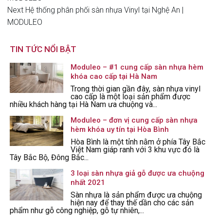
hướng
Next
Next
Hệ thống phân phối sàn nhựa Vinyl tại Nghệ An |
Post
MODULEO
bài
viết
TIN TỨC NỔI BẬT
Moduleo – #1 cung cấp sàn nhựa hèm
khóa cao cấp tại Hà Nam
Trong thời gian gần đây, sàn nhựa vinyl
cao cấp là một loại sản phẩm được
nhiều khách hàng tại Hà Nam ưa chuộng và...
Moduleo – đơn vị cung cấp sàn nhựa
hèm khóa uy tín tại Hòa Bình
Hòa Bình là một tỉnh nằm ở phía Tây Bắc
Việt Nam giáp ranh với 3 khu vực đó là
Tây Bắc Bộ, Đông Bắc...
3 loại sàn nhựa giả gỗ được ưa chuộng
nhất 2021
Sàn nhựa là sản phẩm được ưa chuộng
hiện nay để thay thế dần cho các sản
phẩm như gỗ công nghiệp, gỗ tự nhiên,...