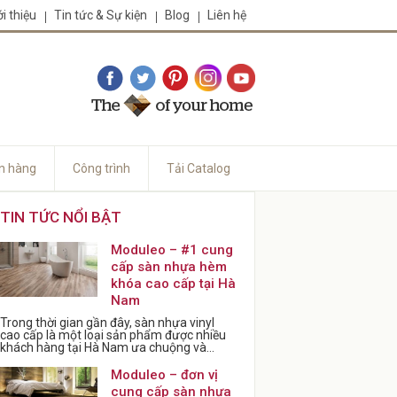
ới thiệu
Tin tức & Sự kiện
Blog
Liên hệ
n hàng
Công trình
Tải Catalog
TIN TỨC NỔI BẬT
Moduleo – #1 cung
cấp sàn nhựa hèm
khóa cao cấp tại Hà
Nam
Trong thời gian gần đây, sàn nhựa vinyl
cao cấp là một loại sản phẩm được nhiều
khách hàng tại Hà Nam ưa chuộng và...
Moduleo – đơn vị
cung cấp sàn nhựa