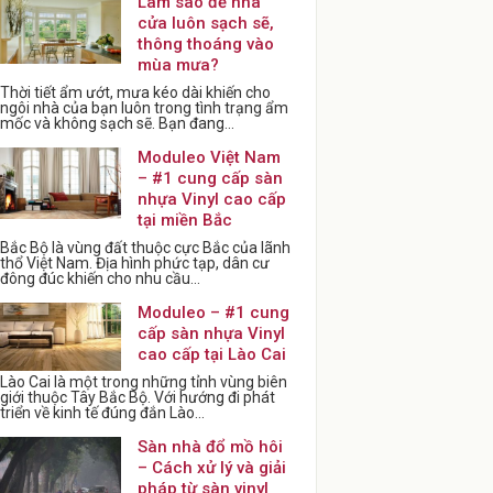
Làm sao để nhà
cửa luôn sạch sẽ,
thông thoáng vào
mùa mưa?
Thời tiết ẩm ướt, mưa kéo dài khiến cho
ngôi nhà của bạn luôn trong tình trạng ẩm
mốc và không sạch sẽ. Bạn đang...
Moduleo Việt Nam
– #1 cung cấp sàn
nhựa Vinyl cao cấp
tại miền Bắc
Bắc Bộ là vùng đất thuộc cực Bắc của lãnh
thổ Việt Nam. Địa hình phức tạp, dân cư
đông đúc khiến cho nhu cầu...
Moduleo – #1 cung
cấp sàn nhựa Vinyl
cao cấp tại Lào Cai
Lào Cai là một trong những tỉnh vùng biên
giới thuộc Tây Bắc Bộ. Với hướng đi phát
triển về kinh tế đúng đắn Lào...
Sàn nhà đổ mồ hôi
– Cách xử lý và giải
pháp từ sàn vinyl