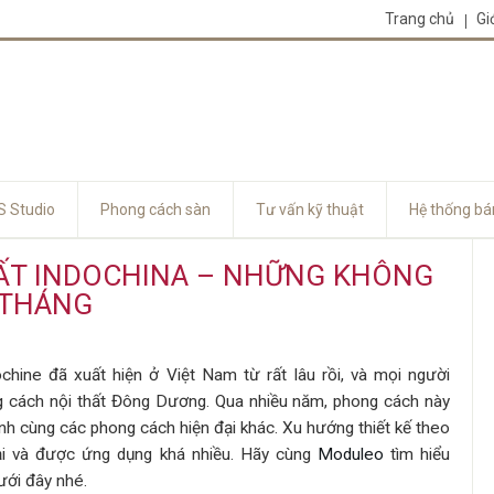
Trang chủ
Gi
 Studio
Phong cách sàn
Tư vấn kỹ thuật
Hệ thống bá
ẤT INDOCHINA – NHỮNG KHÔNG
 THÁNG
ochine
đã xuất hiện ở Việt Nam từ rất lâu rồi, và mọi người
ng cách nội thất Đông Dương. Qua nhiều năm, phong cách này
nh cùng các phong cách hiện đại khác. Xu hướng thiết kế theo
ại và được ứng dụng khá nhiều. Hãy cùng
Moduleo
tìm hiểu
dưới đây nhé.