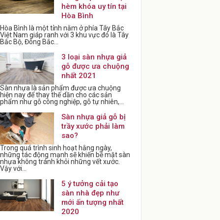
hèm khóa uy tín tại
Hòa Bình
Hòa Bình là một tỉnh nằm ở phía Tây Bắc
Việt Nam giáp ranh với 3 khu vực đó là Tây
Bắc Bộ, Đông Bắc...
3 loại sàn nhựa giả
gỗ được ưa chuộng
nhất 2021
Sàn nhựa là sản phẩm được ưa chuộng
hiện nay để thay thế dần cho các sản
phẩm như gỗ công nghiệp, gỗ tự nhiên,...
Sàn nhựa giả gỗ bị
trầy xước phải làm
sao?
Trong quá trình sinh hoạt hằng ngày,
những tác động mạnh sẽ khiến bề mặt sàn
nhựa không tránh khỏi những vết xước.
Vậy với...
5 ý tưởng cải tạo
sàn nhà đẹp như
mới ấn tượng nhất
2020