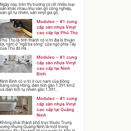
Ngày nay, trên thị trường có rất nhiều loại
sàn khác nhau như sàn gỗ công nghiệp,
sàn gỗ tự nhiên, sàn vinyl giả gỗ....
Moduleo – #1 cung
cấp sàn nhựa Vinyl
cao cấp tại Phú Thọ
Phú Thọ là tỉnh thành có vị trí địa lý thuận
lợi, nằm ở “ngã ba sông” cửa ngõ phía Tây
của Thủ đô Hà...
Moduleo – #1 cung
cấp sàn nhựa Vinyl
cao cấp tại Ninh
Bình
Nình Bình có vị trí ở cực nam của Đồng
bằng sông Hồng, diện tích gần 1.391 km2
và diện tích tự nhiên gần 1.391...
Moduleo – #1 cung
cấp sàn nhựa Vinyl
cao cấp tại Quảng
Ninh
Không phải thành phố trực thuộc Trung
ương nhưng Quảng Ninh là một trong
những đầu tàu kinh tế của nước ta. Đây là