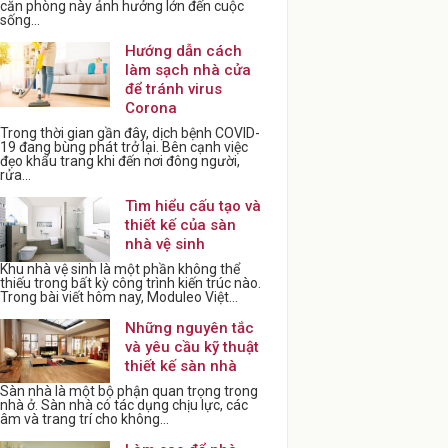
căn phòng này ảnh hưởng lớn đến cuộc
sống...
Hướng dẫn cách
làm sạch nhà cửa
để tránh virus
Corona
Trong thời gian gần đây, dịch bệnh COVID-
19 đang bùng phát trở lại. Bên cạnh việc
đẹo khẩu trang khi đến nơi đông người,
rửa...
Tìm hiểu cấu tạo và
thiết kế của sàn
nhà vệ sinh
Khu nhà vệ sinh là một phần không thể
thiếu trong bất kỳ công trình kiến trúc nào.
Trong bài viết hôm nay, Moduleo Việt...
Những nguyên tắc
và yêu cầu kỹ thuật
thiết kế sàn nhà
Sàn nhà là một bộ phận quan trọng trong
nhà ở. Sàn nhà có tác dụng chịu lực, các
âm và trang trí cho không...