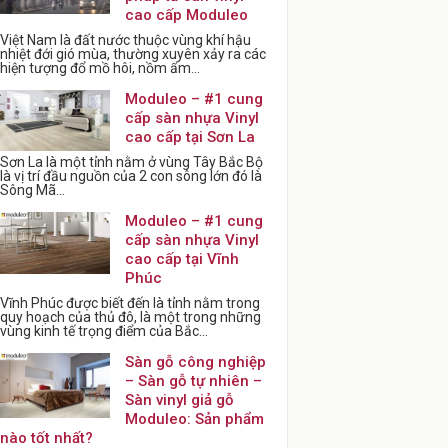
cao cấp Moduleo
Việt Nam là đất nước thuộc vùng khí hậu
nhiệt đới gió mùa, thường xuyên xảy ra các
hiện tượng đổ mồ hôi, nồm ẩm...
Moduleo – #1 cung
cấp sàn nhựa Vinyl
cao cấp tại Sơn La
Sơn La là một tỉnh nằm ở vùng Tây Bắc Bộ
là vị trí đầu nguồn của 2 con sông lớn đó là
Sông Mã...
Moduleo – #1 cung
cấp sàn nhựa Vinyl
cao cấp tại Vĩnh
Phúc
Vĩnh Phúc được biết đến là tỉnh nằm trong
quy hoạch của thủ đô, là một trong những
vùng kinh tế trọng điểm của Bắc...
Sàn gỗ công nghiệp
– Sàn gỗ tự nhiên –
Sàn vinyl giả gỗ
Moduleo: Sản phẩm
nào tốt nhất?