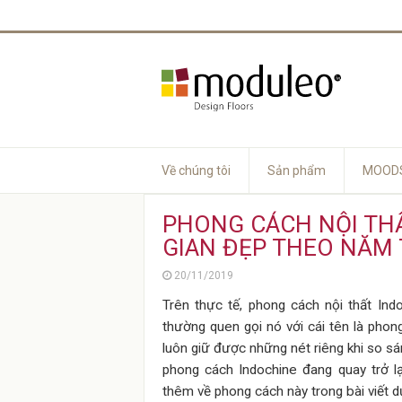
Về chúng tôi
Sản phẩm
MOODS
PHONG CÁCH NỘI TH
GIAN ĐẸP THEO NĂM
20/11/2019
Trên thực tế,
phong cách nội thất Ind
thường quen gọi nó với cái tên là pho
luôn giữ được những nét riêng khi so sá
phong cách Indochine đang quay trở l
thêm về phong cách này trong bài viết 