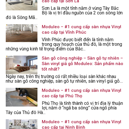
cao cấp tại Sơn La
Sơn La là một tỉnh nằm ở vùng Tây Bắc
Bộ là vị trí đầu nguồn của 2 con sông lớn
đó là Sông Mã...
Moduleo – #1 cung cấp sàn nhựa Vinyl
cao cấp tại Vĩnh Phúc
Vĩnh Phúc được biết đến là tỉnh nằm
trong quy hoạch của thủ đô, là một trong
những vùng kinh tế trọng điểm của Bắc...
Sàn gỗ công nghiệp – Sàn gỗ tự nhiên –
Sàn vinyl giả gỗ Moduleo: Sản phẩm nào
tốt nhất?
Ngày nay, trên thị trường có rất nhiều loại sàn khác nhau
như sàn gỗ công nghiệp, sàn gỗ tự nhiên, sàn vinyl giả gỗ....
Moduleo – #1 cung cấp sàn nhựa Vinyl
cao cấp tại Phú Thọ
Phú Thọ là tỉnh thành có vị trí địa lý thuận
lợi, nằm ở “ngã ba sông” cửa ngõ phía
Tây của Thủ đô Hà...
Moduleo – #1 cung cấp sàn nhựa Vinyl
cao cấp tại Ninh Bình