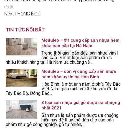
Điều
Post
mạn
hướng
Next
Next
PHÒNG NGỦ
Post
bài
TIN TỨC NỔI BẬT
viết
Moduleo – #1 cung cấp sàn nhựa hèm
khóa cao cấp tại Hà Nam
Trong thời gian gần đây, sàn nhựa vinyl
cao cấp là một loại sản phẩm được
nhiều khách hàng tại Hà Nam ưa chuộng và...
Moduleo – đơn vị cung cấp sàn nhựa
hèm khóa uy tín tại Hòa Bình
Hòa Bình là một tỉnh nằm ở phía Tây Bắc
Việt Nam giáp ranh với 3 khu vực đó là
Tây Bắc Bộ, Đông Bắc...
3 loại sàn nhựa giả gỗ được ưa chuộng
nhất 2021
Sàn nhựa là sản phẩm được ưa chuộng
hiện nay để thay thế dần cho các sản
phẩm như gỗ công nghiệp, gỗ tự nhiên,...