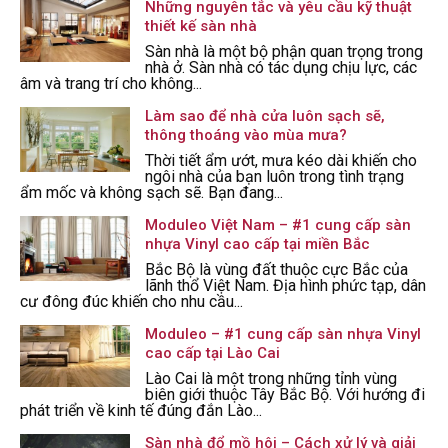
Những nguyên tắc và yêu cầu kỹ thuật
thiết kế sàn nhà
Sàn nhà là một bộ phận quan trọng trong
nhà ở. Sàn nhà có tác dụng chịu lực, các
âm và trang trí cho không...
Làm sao để nhà cửa luôn sạch sẽ,
thông thoáng vào mùa mưa?
Thời tiết ẩm ướt, mưa kéo dài khiến cho
ngôi nhà của bạn luôn trong tình trạng
ẩm mốc và không sạch sẽ. Bạn đang...
Moduleo Việt Nam – #1 cung cấp sàn
nhựa Vinyl cao cấp tại miền Bắc
Bắc Bộ là vùng đất thuộc cực Bắc của
lãnh thổ Việt Nam. Địa hình phức tạp, dân
cư đông đúc khiến cho nhu cầu...
Moduleo – #1 cung cấp sàn nhựa Vinyl
cao cấp tại Lào Cai
Lào Cai là một trong những tỉnh vùng
biên giới thuộc Tây Bắc Bộ. Với hướng đi
phát triển về kinh tế đúng đắn Lào...
Sàn nhà đổ mồ hôi – Cách xử lý và giải