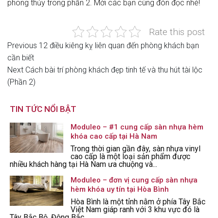
phong thủy trong phần 2. Mời các bạn cùng đón đọc nhé!
Rate this post
Previous
Previous
12 điều kiêng kỵ liên quan đến phòng khách bạn
Điều
Post
cần biết
hướng
Next
Next
Cách bài trí phòng khách đẹp tinh tế và thu hút tài lộc
Post
(Phần 2)
bài
viết
TIN TỨC NỔI BẬT
Moduleo – #1 cung cấp sàn nhựa hèm
khóa cao cấp tại Hà Nam
Trong thời gian gần đây, sàn nhựa vinyl
cao cấp là một loại sản phẩm được
nhiều khách hàng tại Hà Nam ưa chuộng và...
Moduleo – đơn vị cung cấp sàn nhựa
hèm khóa uy tín tại Hòa Bình
Hòa Bình là một tỉnh nằm ở phía Tây Bắc
Việt Nam giáp ranh với 3 khu vực đó là
Tây Bắc Bộ, Đông Bắc...